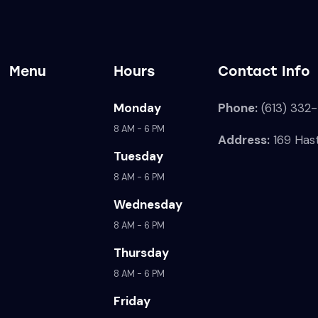
Menu
Hours
Contact Info
Monday
Phone:
(613) 332
8 AM - 6 PM
Address:
169 Hast
Tuesday
8 AM - 6 PM
Wednesday
8 AM - 6 PM
Thursday
8 AM - 6 PM
Friday