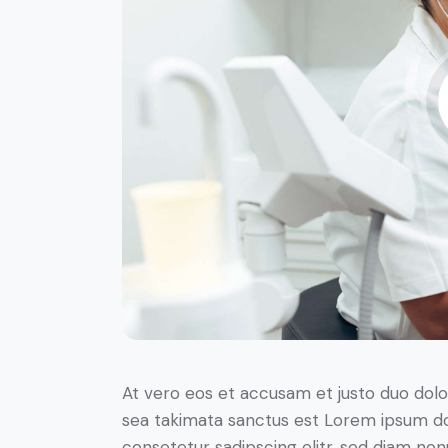
At vero eos et accusam et justo duo dolo
sea takimata sanctus est Lorem ipsum do
consetetur sadipscing elitr, sed diam no