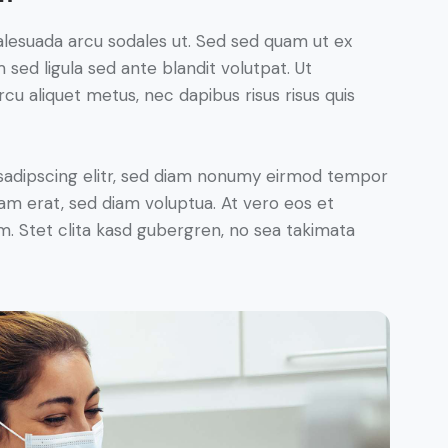
alesuada arcu sodales ut. Sed sed quam ut ex
ed ligula sed ante blandit volutpat. Ut
rcu aliquet metus, nec dapibus risus risus quis
sadipscing elitr, sed diam nonumy eirmod tempor
yam erat, sed diam voluptua. At vero eos et
. Stet clita kasd gubergren, no sea takimata