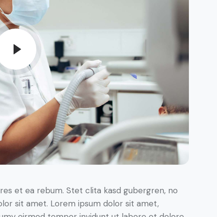
res et ea rebum. Stet clita kasd gubergren, no
lor sit amet. Lorem ipsum dolor sit amet,
numy eirmod tempor invidunt ut labore et dolore